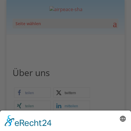
Seite wählen
Über uns
teilen
twittern
teilen
mitteilen
merken
teilen