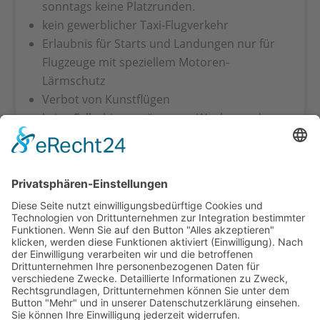
sonntags keine Platzrunden.
kein gewerblicher Taxi-Flugverkehr
Erlaubnis für Starts und Landungen nur für
Flugzeuge mit speziellem Motoren-
Lärmschutz
Verbot von Kunstflügen
keine Fallschirmsprünge am Wochenende
keine Stationierung von Hubschraubern
keine weiteren Tonnageerhöhungen
kein weiterer Ausbau des Flugplatzes
Umsetzung der im Stadtleitbild Schwäbisch
Hall geforderten Reduzierung des Fluglärms,
siehe PDF